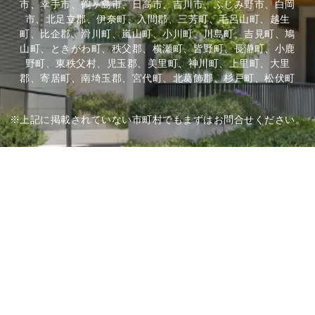
市、幸手市、鶴ヶ島市、日高市、吉川市、ふじみ野市、白岡
市、北足立郡、伊奈町、入間郡、三芳町、毛呂山町、越生
町、比企郡、滑川町、嵐山町、小川町、川島町、吉見町、鳩
山町、ときがわ町、秩父郡、横瀬町、皆野町、長瀞町、小鹿
野町、東秩父村、児玉郡、美里町、神川町、上里町、大里
郡、寄居町、南埼玉郡、宮代町、北葛飾郡、杉戸町、松伏町
※上記に掲載されていない市町村でもまずはお問合せください。