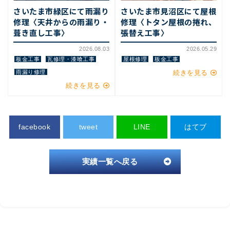
さいたま市緑区にて雨漏り
さいたま市見沼区にて屋根
修理〈天井からの雨漏り・
修理〈トタン屋根の捲れ、
葺き直し工事〉
張替え工事〉
2026.08.03
2026.05.29
板金工事
瓦修理・漆喰工事
屋根修理
板金工事
雨漏り修理
続きを見る
続きを見る
facebook
tweet
LINE
はてブ
実績一覧へ戻る