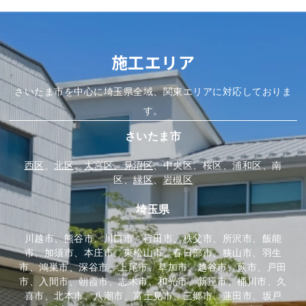
施工エリア
さいたま市を中心に埼玉県全域、関東エリアに対応しておりま
す。
さいたま市
西区
、
北区
、
大宮区、
見沼区
、中央区、桜区、浦和区、南
区、
緑区
、
岩槻区
埼玉県
川越市、熊谷市、川口市、行田市、秩父市、所沢市、飯能
市、加須市、本庄市、東松山市、春日部市、狭山市、羽生
市、鴻巣市、深谷市、上尾市、草加市、越谷市、蕨市、戸田
市、入間市、朝霞市、志木市、和光市、新座市、桶川市、久
喜市、北本市、八潮市、富士見市、三郷市、蓮田市、坂戸