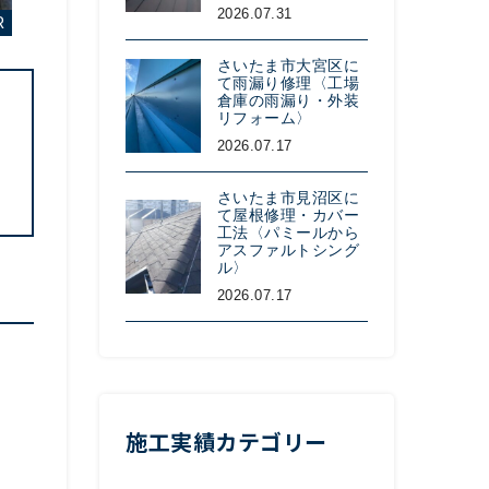
2026.07.31
さいたま市大宮区に
て雨漏り修理〈工場
倉庫の雨漏り・外装
リフォーム〉
2026.07.17
、
さいたま市見沼区に
て屋根修理・カバー
工法〈パミールから
アスファルトシング
ル〉
2026.07.17
施工実績カテゴリー