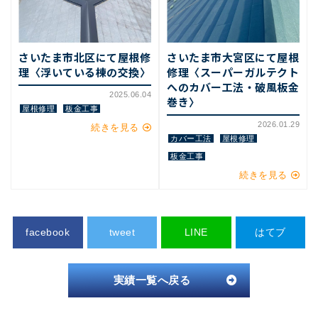
さいたま市北区にて屋根修
さいたま市大宮区にて屋根
理〈浮いている棟の交換〉
修理〈スーパーガルテクト
へのカバー工法・破風板金
2025.06.04
巻き〉
屋根修理
板金工事
2026.01.29
続きを見る
カバー工法
屋根修理
板金工事
続きを見る
facebook
tweet
LINE
はてブ
実績一覧へ戻る