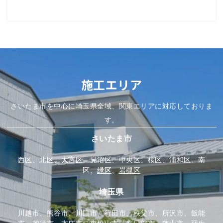
施工エリア
さいたま市を中心に埼玉県全域、関東エリアに対応しておりま
す。
さいたま市
西区
、
北区
、
大宮区、
見沼区
、中央区、桜区、浦和区、南
区、
緑区
、
岩槻区
埼玉県
川越市、熊谷市、川口市、行田市、秩父市、所沢市、飯能