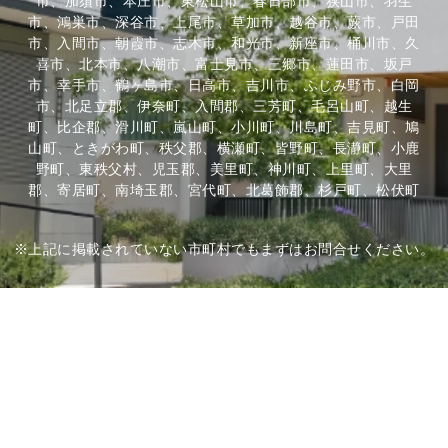
市、加須市、本庄市、東松山市、春日部市、狭山市、羽生
市、鴻巣市、深谷市、上尾市、草加市、越谷市、蕨市、戸田
市、入間市、朝霞市、志木市、和光市、新座市、桶川市、久
喜市、北本市、八潮市、富士見市、三郷市、蓮田市、坂戸
市、幸手市、鶴ヶ島市、日高市、吉川市、ふじみ野市、白岡
市、北足立郡、伊奈町、入間郡、三芳町、毛呂山町、越生
町、比企郡、滑川町、嵐山町、小川町、川島町、吉見町、鳩
山町、ときがわ町、秩父郡、横瀬町、皆野町、長瀞町、小鹿
野町、東秩父村、児玉郡、美里町、神川町、上里町、大里
郡、寄居町、南埼玉郡、宮代町、北葛飾郡、杉戸町、松伏町
※上記に掲載されていない市町村でもまずはお問合せください。