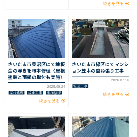
続きを見る
さいたま市見沼区にて棟板
さいたま市緑区にてマンシ
金の浮きを根本修理〈屋根
ョン笠木の重ね張り工事
塗装と雨樋の取付も実施〉
2026.07.16
板金工事
2025.09.24
屋根修理
板金工事
雨樋修理
続きを見る
続きを見る