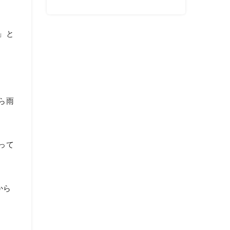
」と
ら雨
って
から